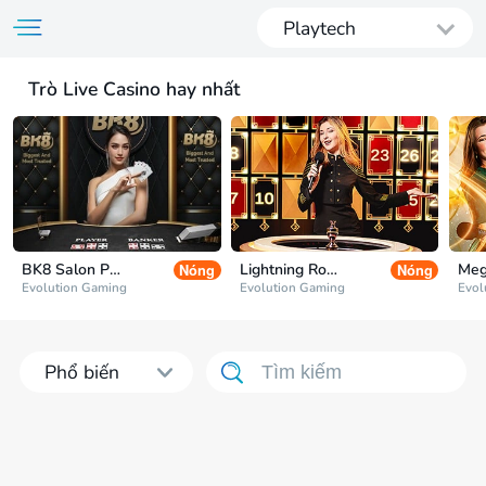
Playtech
Trò Live Casino hay nhất
BK8 Salon Prive Baccarat
Lightning Roulette
Meg
Nóng
Nóng
Evolution Gaming
Evolution Gaming
Evol
Phổ biến